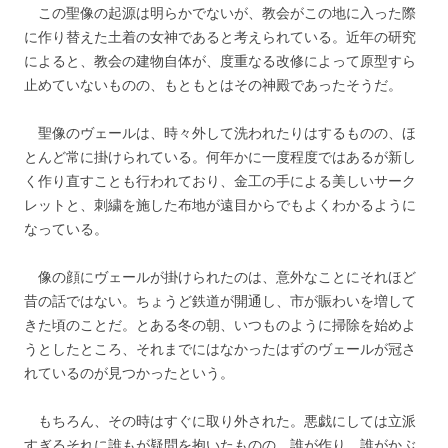
この聖像の起源は明らかでないが、教会がこの地に入った際
に作り替えた土着の女神であると考えられている。近年の研究
によると、教会の建物自体が、度重なる改修によって原型すら
止めていないものの、もともとはその神殿であったそうだ。
聖像のヴェールは、時々外して洗われたりはするものの、ほ
とんど常に掛けられている。何年かに一度程度ではあるが新し
く作り直すことも行われており、金工の手による美しいサーク
レットと、刺繍を施した布地が遠目からでもよくわかるように
なっている。
像の顔にヴェールが掛けられたのは、意外なことにそれほど
昔の話ではない。ちょうど鉄道が開通し、市が賑わいを増して
きた頃のことだ。とある冬の朝、いつものように掃除を始めよ
うとしたところ、それまでにはなかったはずのヴェールが冠さ
れているのが見つかったという。
もちろん、その時はすぐに取り外された。悪戯にしては立派
すぎるそれに誰もが疑問を抱いたものの、誰が作り、誰がかぶ