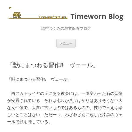
コ
ン
テ
ン
Timeworn Blog
ツ
へ
ス
絵空つぐみの雑文保管ブログ
キ
ッ
プ
メニュー
「獣にまつわる習作8 ヴェール」
「獣にまつわる習作8 ヴェール」
西アカトゥイヤの丘にある教会には、一風変わった石の聖像
が安置されている。それは七尺か八尺ばかりはありそうな巨大
な女性像で、大変に古いものではあるものの、技巧で言えば珍
しいところはない。ただ一つ、わざわざ別に冠した漆黒のヴェ
ールで顔を隠している。