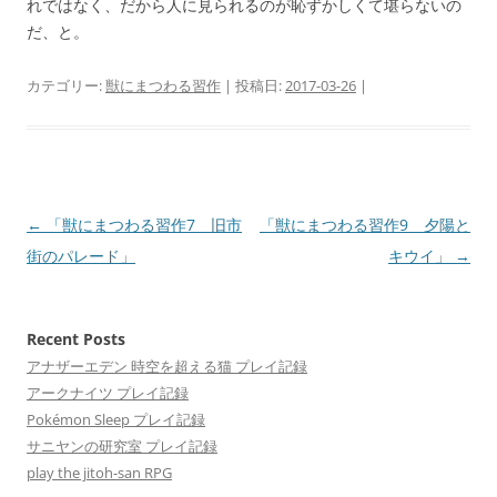
れではなく、だから人に見られるのが恥ずかしくて堪らないの
だ、と。
カテゴリー:
獣にまつわる習作
| 投稿日:
2017-03-26
|
投
←
「獣にまつわる習作7 旧市
「獣にまつわる習作9 夕陽と
稿
街のパレード」
キウイ」
→
ナ
ビ
Recent Posts
ゲ
アナザーエデン 時空を超える猫 プレイ記録
ー
アークナイツ プレイ記録
シ
Pokémon Sleep プレイ記録
ョ
サニヤンの研究室 プレイ記録
ン
play the jitoh-san RPG