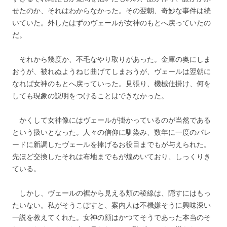
せたのか、それはわからなかった。その翌朝、奇妙な事件は続
いていた。外したはずのヴェールが女神のもとへ戻っていたの
だ。
それから幾度か、不毛なやり取りがあった。金庫の奥にしま
おうが、被れぬようねじ曲げてしまおうが、ヴェールは翌朝に
なれば女神のもとへ戻っていった。見張り、機械仕掛け、何を
しても現象の説明をつけることはできなかった。
かくして女神像にはヴェールが掛かっているのが当然である
という扱いとなった。人々の信仰に馴染み、数年に一度のパレ
ードに新調したヴェールを捧げるお役目までもが与えられた。
先ほど交換したそれは布地までもが煌めいており、しっくりき
ている。
しかし、ヴェールの裾から見える頬の稜線は、隠すにはもっ
たいない。私がそうこぼすと、案内人は不機嫌そうに興味深い
一説を教えてくれた。女神の顔はかつてそうであった本当のそ