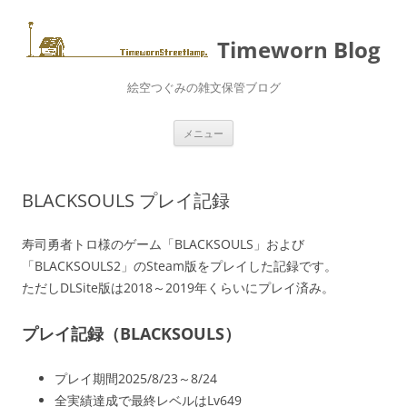
コ
ン
テ
ン
Timeworn Blog
ツ
へ
ス
絵空つぐみの雑文保管ブログ
キ
ッ
プ
メニュー
BLACKSOULS プレイ記録
寿司勇者トロ様のゲーム「BLACKSOULS」および
「BLACKSOULS2」のSteam版をプレイした記録です。
ただしDLSite版は2018～2019年くらいにプレイ済み。
プレイ記録（BLACKSOULS）
プレイ期間2025/8/23～8/24
全実績達成で最終レベルはLv649