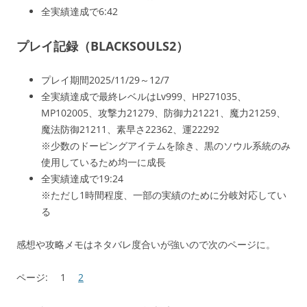
全実績達成で6:42
プレイ記録（BLACKSOULS2）
プレイ期間2025/11/29～12/7
全実績達成で最終レベルはLv999、HP271035、
MP102005、攻撃力21279、防御力21221、魔力21259、
魔法防御21211、素早さ22362、運22292
※少数のドーピングアイテムを除き、黒のソウル系統のみ
使用しているため均一に成長
全実績達成で19:24
※ただし1時間程度、一部の実績のために分岐対応してい
る
感想や攻略メモはネタバレ度合いが強いので次のページに。
ページ:
1
2