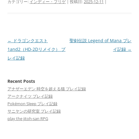
カテゴリー:
インディー・フリゲ
| 投稿日:
2025-12-11
|
投
←
ドラゴンクエスト
聖剣伝説 Legend of Mana プレ
稿
1and2（HD-2Dリメイク） プ
イ記録
→
ナ
レイ記録
ビ
ゲ
Recent Posts
ー
アナザーエデン 時空を超える猫 プレイ記録
シ
アークナイツ プレイ記録
ョ
Pokémon Sleep プレイ記録
ン
サニヤンの研究室 プレイ記録
play the jitoh-san RPG