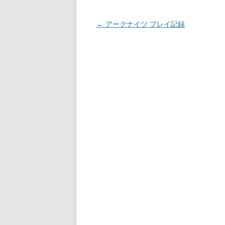
投
←
アークナイツ プレイ記録
稿
ナ
ビ
ゲ
ー
シ
ョ
ン