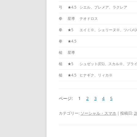
弓
★4.5
シエル、プレメア、ラクレア
拳
星導
テオドロス
拳
★5
エイミ※、シェリーヌ※、ツバメ(
拳
★4.5
槌
星導
槌
★5
シュゼット(ES)、スカル※、プラ
槌
★4.5
ヒナギク、リィカ※
ページ:
1
2
3
4
5
カテゴリー:
ソーシャル・スマホ
| 投稿日:
2