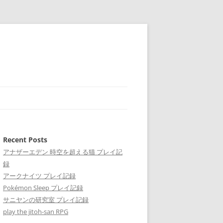
Recent Posts
アナザーエデン 時空を超える猫 プレイ記
録
アークナイツ プレイ記録
Pokémon Sleep プレイ記録
サニヤンの研究室 プレイ記録
play the jitoh-san RPG