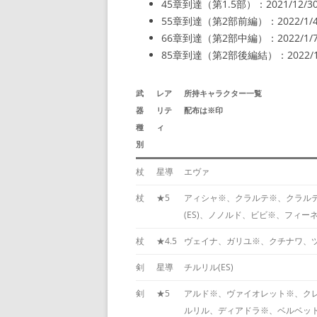
45章到達（第1.5部）：2021/12/3
55章到達（第2部前編）：2022/1/
66章到達（第2部中編）：2022/1/
85章到達（第2部後編結）：2022/1
武
レア
所持キャラクター一覧
器
リテ
配布は※印
種
ィ
別
杖
星導
エヴァ
杖
★5
アィシャ※、クラルテ※、クラルテ(
(ES)、ノノルド、ビビ※、フィ
杖
★4.5
ヴェイナ、ガリユ※、クチナワ、
剣
星導
チルリル(ES)
剣
★5
アルド※、ヴァイオレット※、ク
ルリル、ディアドラ※、ベルベット