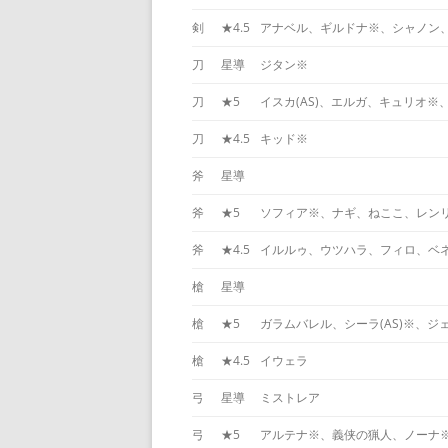
剣
★4.5
アナベル、ギルドナ※、シャノン
刀
星導
ジタン※
刀
★5
イスカ(AS)、エルガ、キュリオ※
刀
★4.5
キッド※
斧
星導
斧
★5
ソフィア※、ナギ、ねここ、レンリ(
斧
★4.5
イルルゥ、ウツハラ、フィロ、ベ
槍
星導
槍
★5
ガラムバレル、シーラ(AS)※、ジ
槍
★4.5
イウェラ
弓
星導
ミストレア
弓
★5
アルテナ※、義侠の猟人、ノーナ※、