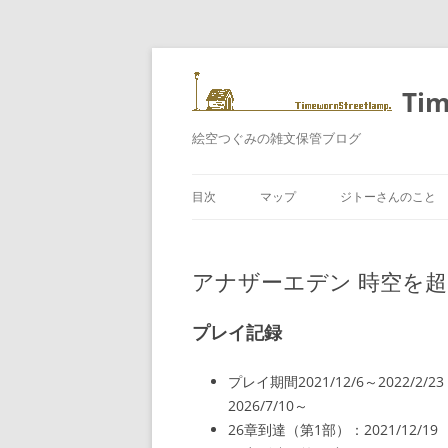
コ
ン
テ
Tim
ン
ツ
へ
ス
絵空つぐみの雑文保管ブログ
キ
ッ
プ
目次
マップ
ジトーさんのこと
アナザーエデン 時空を超
プレイ記録
プレイ期間2021/12/6～2022/2/
2026/7/10～
26章到達（第1部）：2021/12/19